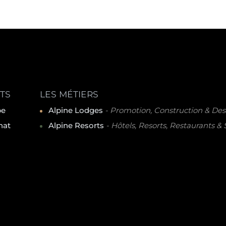
TS
LES MÉTIERS
pe
Alpine Lodges
- Promotion, Construction & Des
nat
Alpine Resorts
- Hôtels, Resorts, Restaurants &