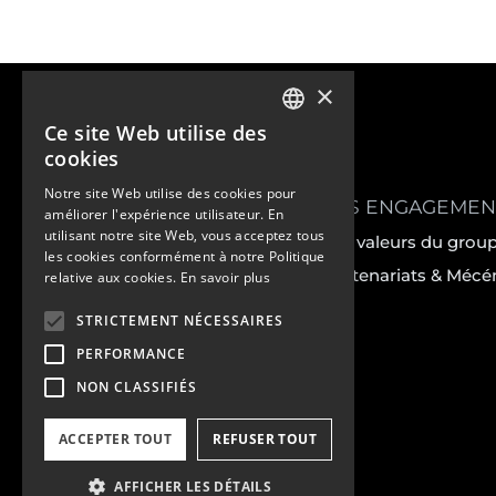
×
Ce site Web utilise des
FRENCH
cookies
ENGLISH
Notre site Web utilise des cookies pour
LE GROUPE
LES ENGAGEMEN
améliorer l'expérience utilisateur. En
utilisant notre site Web, vous acceptez tous
Notre histoire
Les valeurs du grou
les cookies conformément à notre Politique
Implantation
Partenariats & Mécé
relative aux cookies.
En savoir plus
Gouvernance
STRICTEMENT NÉCESSAIRES
Presse
PERFORMANCE
Carrières
NON CLASSIFIÉS
ACCEPTER TOUT
REFUSER TOUT
AFFICHER LES DÉTAILS