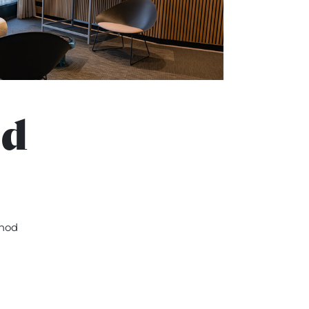
od
anod