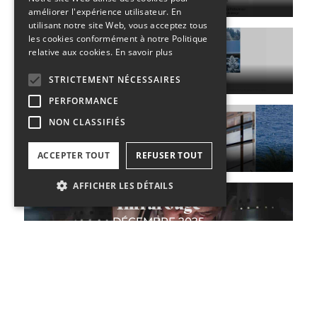
améliorer l'expérience utilisateur. En
utilisant notre site Web, vous acceptez tous
les cookies conformément à notre Politique
Info Travel
relative aux cookies.
En savoir plus
JANVIER 2026
STRICTEMENT NÉCESSAIRES
PERFORMANCE
Yonder
NON CLASSIFIÉS
JANVIER 2026
ACCEPTER TOUT
REFUSER TOUT
AFFICHER LES DÉTAILS
Infrarouge
DÉCEMBRE 2025
Strictement nécessaires
Performance
Non classifiés
Maison Côté Est
Les cookies strictement nécessaires habilitent
des fonctionnalités de base du site Web telles
DÉCEMBRE 2025
que la connexion des utilisateurs et la gestion
des comptes. Le site Web ne peut pas être