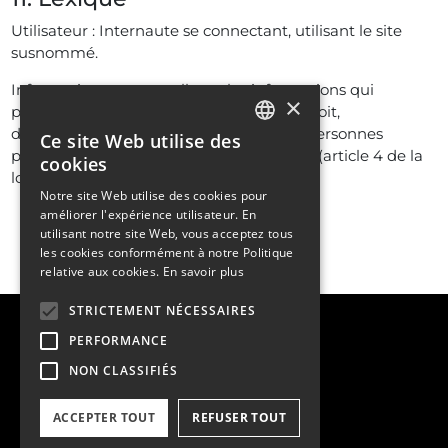
Utilisateur : Internaute se connectant, utilisant le site
susnommé.
Informations personnelles : « les informations qui
×
permettent, sous quelque forme que ce soit,
directement ou non, l’identification des personnes
Ce site Web utilise des
FRENCH
physiques auxquelles elles s’appliquent » (article 4 de la
cookies
loi n° 78-17 du 6 janvier 1978).
ENGLISH
Notre site Web utilise des cookies pour
améliorer l'expérience utilisateur. En
utilisant notre site Web, vous acceptez tous
les cookies conformément à notre Politique
relative aux cookies.
En savoir plus
STRICTEMENT NÉCESSAIRES
PERFORMANCE
NON CLASSIFIÉS
Copyright © 2026
ACCEPTER TOUT
REFUSER TOUT
Mentions légales