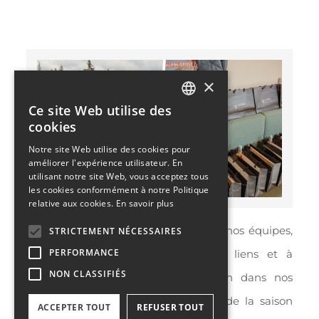
×
Ce site Web utilise des
FRENCH
cookies
ENGLISH
Notre site Web utilise des cookies pour
améliorer l'expérience utilisateur. En
utilisant notre site Web, vous acceptez tous
les cookies conformément à notre Politique
relative aux cookies.
En savoir plus
Juillet
est toujours un mois clé pour nos équipes,
STRICTEMENT NÉCESSAIRES
PERFORMANCE
car nous cherchons à établir des liens et à
NON CLASSIFIÉS
renforcer les relations sur le terrain dans nos
stations alpines avec le lancement de la saison
ACCEPTER TOUT
REFUSER TOUT